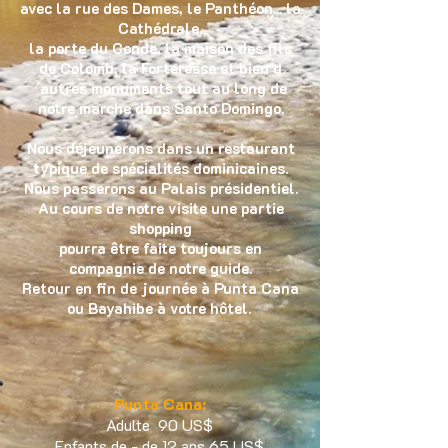
avec la rue des Dames, le Panthéon... la
Cathédrale,
la porte du Conde, la maison des fils
de Colomb, la Forteresse et bien d
´autres monuments tout au long de
notre marche dans Santo Domingo.
Nous déjeunerons dans un restaurant
typique de spécialités dominicaines.
Nous passerons au Palais présidentiel.
Au cours de notre visite une partie
shopping
pourra être faite toujours en
compagnie de notre guide.
Retour en fin de journée à Punta Cana
ou Bayahibe à votre hôtel.
Punta Cana:
Adulte 90 US$
Enfants de - de 12 ans 65 US$