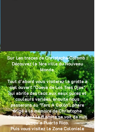
Sur Les traces de Christophe Colomb :
Découvez la 1ère ville du Nouveau
Monde.
Tout d´abord vous visiterez la grotte à
ciel ouvert "Cueva de Los Tres Ojos"
qui abrite des lacs aux eaux pures et
couleurs variées, ensuite nous
passerons au "Faro A Colón", phare
érigé à la mémoire de Christophe
Colomb dont la flamme se voit de nuit
jusqu´a Puerto Rico.
Puis vous visitez la Zone Coloniale